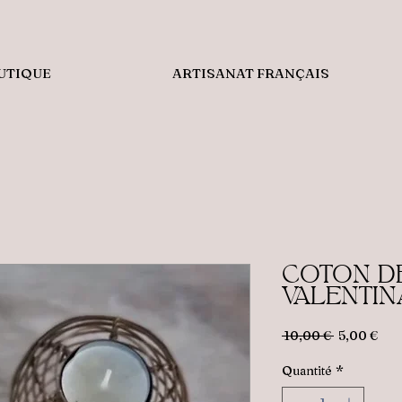
UTIQUE
ARTISANAT FRANÇAIS
COTON D
VALENTIN
Prix
Prix
 10,00 € 
5,00 €
original
pro
Quantité
*