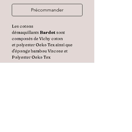
Précommander
Les cotons
démaquillants
Bardot
sont
composés de Vichy coton
et polyester Oeko Tex ainsi que
d'éponge bambou Viscose et
Polyester Oeko Tex
Dimension :
10 cm x 10 cm
Conseils d’entretien :
Lavage en machine à 30°C cycle
délicat, ne pas mettre au sèche-
linge, ne pas repasser.
Les cotons démaquillants
Bardot sont fabriqués avec
amour dans notre atelier
Français