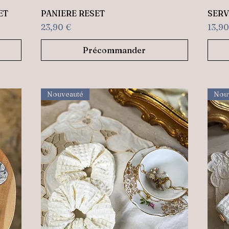
Aperçu rapide
ET
PANIERE RESET
SERV
Prix
Prix
23,90 €
13,90
Précommander
Nouveauté
Nou