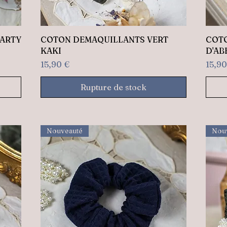
Aperçu rapide
PARTY
COTON DEMAQUILLANTS VERT
COTO
KAKI
D'AB
Prix
Prix
15,90 €
15,90
Rupture de stock
Nouveauté
Nou