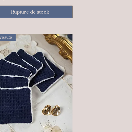
Rupture de stock
veauté