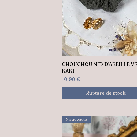
Aperçu rapide
CHOUCHOU NID D'ABEILLE V
KAKI
Prix
10,90 €
Rupture de stock
Nouveauté