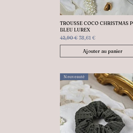
Aperçu rapide
TROUSSE COCO CHRISTMAS 
BLEU LUREX
Prix original
Prix promotionnel
42,90 €
38,61 €
Ajouter au panier
Nouveauté