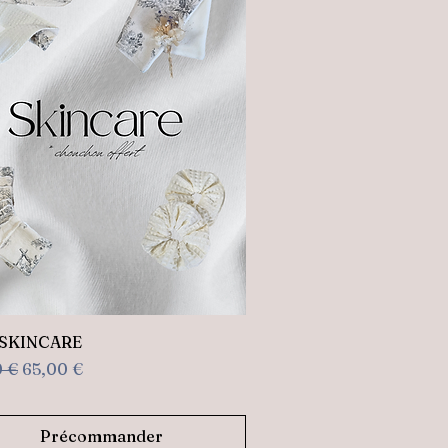
Aperçu rapide
SKINCARE
original
Prix promotionnel
0 €
65,00 €
Précommander