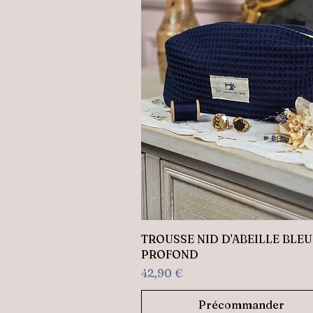
Aperçu rapide
TROUSSE NID D'ABEILLE BLEU
PROFOND
Prix
42,90 €
Précommander