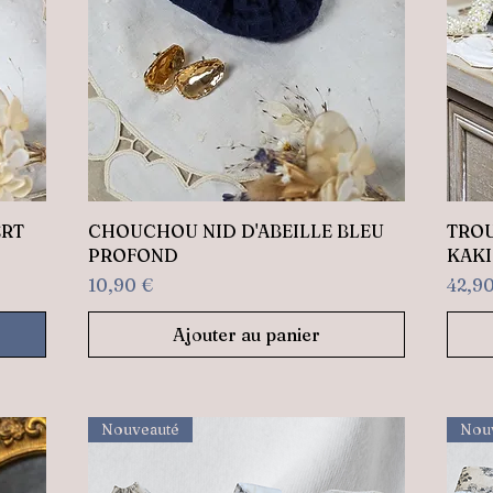
Aperçu rapide
ERT
CHOUCHOU NID D'ABEILLE BLEU
TROU
PROFOND
KAKI
Prix
Prix
10,90 €
42,9
Ajouter au panier
Nouveauté
Nou