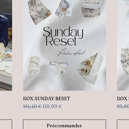
Aperçu rapide
BOX SUNDAY RESET
BOX 
Prix original
Prix promotionnel
Prix 
114,40 €
110,00 €
65,6
Précommander