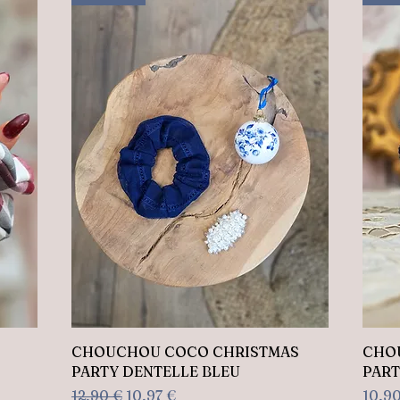
Aperçu rapide
CHOUCHOU COCO CHRISTMAS
CHO
PARTY DENTELLE BLEU
PART
Prix original
Prix promotionnel
Prix
12,90 €
10,97 €
10,9