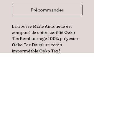
Précommander
La trousse
Marie Antoinette
est
composé de coton certifié Oeko
Tex Rembourrage 100% polyester
Oeko Tex Doublure coton
imperméable Oeko Tex !
Dimmension: 26cm x 8cm
X12cm
Conseils d’entretien :Lavage en
machine à 30°C cycle délicat, ne
pas mettre au sèche-linge, ne pas
repasser!
La trousse Marie Antoinette est
fabriqué avec amour dans notre
atelier Français