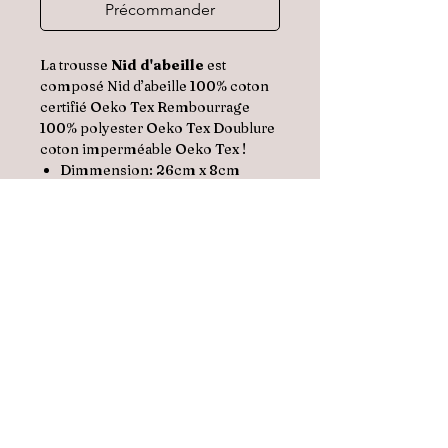
Précommander
La trousse
Nid d'abeille
est
composé Nid d’abeille 100% coton
certifié Oeko Tex Rembourrage
100% polyester Oeko Tex Doublure
coton imperméable Oeko Tex !
Dimmension: 26cm x 8cm
X12cm
Conseils d’entretien :Lavage en
machine à 30°C cycle délicat, ne
pas mettre au sèche-linge, ne pas
repasser!
La trousse Nid d'abeille est
fabriqué avec amour dans notre
atelier Français