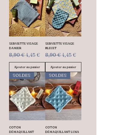
SERVIETTE VISAGE
SERVIETTE VISAGE
DAMIER
BLEUET
Prix original
Prix promotionnel
Prix original
Prix promotionnel
8,90 €
4,45 €
8,90 €
4,45 €
Ajouter au panier
Ajouter au panier
SOLDES
SOLDES
COTON
COTON
DÉMAQUILLANT
DÉMAQUILLANT LUNA